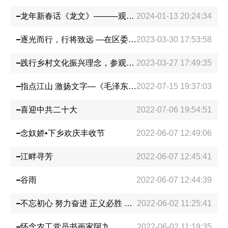
社会服务
文献资料
文化园地
龙年新春话《龙文》―――观情景剧《龙文》有感
2024-01-13 20:24:34
逐光而行，行将致远 —在区委统战部“统战巾帼说”座谈会上的发言
2023-03-30 17:53:58
践行乡村文化振兴理念，参观学习綦江农民版画院
2023-03-27 17:49:35
指点江山 激扬文字—《毛泽东诗词鉴赏》读后感
2022-07-15 19:37:03
喜迎中共二十大
2022-07-06 19:54:51
念奴娇•下乡欢庆丰收节
2022-06-07 12:49:06
江畔寻芳
2022-06-07 12:45:41
谷雨
2022-06-07 12:44:39
不忘初心 努力奋进 正义必胜 和平必胜
2022-06-02 11:25:41
怀念农工党员书画家阿九
2022-06-02 11:19:35