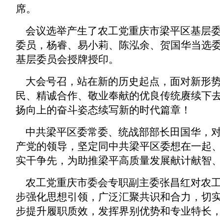
席。
会议选举产生了
农工党重庆市梁平区基层
委员，杨睿、易小莉、陈泓余、贺国华当选
基层委员会授
牌授印。
大会号召，站在新的历史起点，面对新形势
民、精诚合作、敬业奉献的优良传统赓续下
扬向上的奋斗姿态续写新的时代篇章！
中共梁平区委常委、统战部部长田国华，对
产党的领导，坚定同中共梁平区委想在一起、
实干争先，为助推梁平高质量发展献计献智
农工党重庆市委会专职副主委
张昌红对农
步强化思想引领，广泛汇聚共识和合力，切
步提升履职质效，发挥界别优势和专业特长